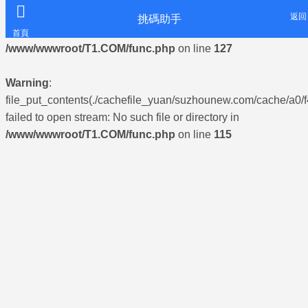
返回
挑碼助手
Warning
: mkdir(): No space left on device in
首頁
/www/wwwroot/T1.COM/func.php
on line
127
Warning
:
file_put_contents(./cachefile_yuan/suzhounew.com/cache/a0/f
failed to open stream: No such file or directory in
/www/wwwroot/T1.COM/func.php
on line
115