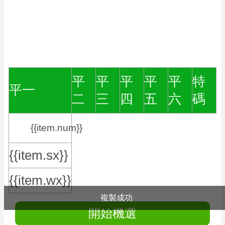
平
平
平
平
平
特
平一
二
三
四
五
六
碼
{{item.num}}
{{item.sx}}
{{item.wx}}
複製成功
開始機選