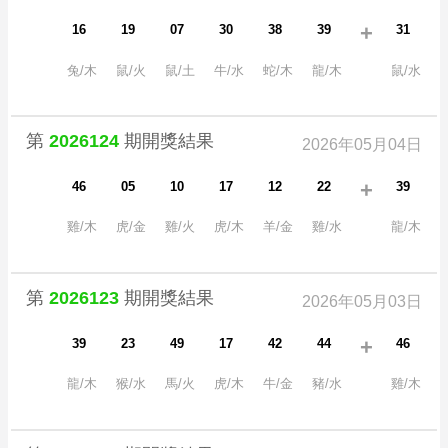
+
16
19
07
30
38
39
31
兔/木
鼠/火
鼠/土
牛/水
蛇/木
龍/木
鼠/水
第
2026124
期開獎結果
2026年05月04日
+
46
05
10
17
12
22
39
雞/木
虎/金
雞/火
虎/木
羊/金
雞/水
龍/木
第
2026123
期開獎結果
2026年05月03日
+
39
23
49
17
42
44
46
龍/木
猴/水
馬/火
虎/木
牛/金
豬/水
雞/木