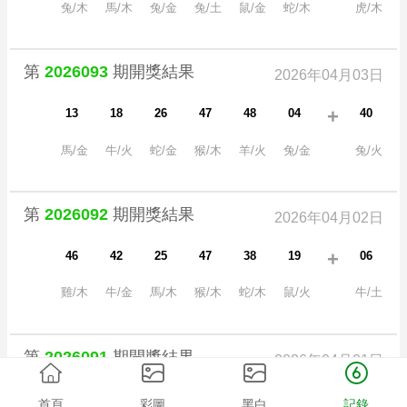
兔/木
馬/木
兔/金
兔/土
鼠/金
蛇/木
虎/木
第
2026093
期開獎結果
2026年04月03日
+
13
18
26
47
48
04
40
馬/金
牛/火
蛇/金
猴/木
羊/火
兔/金
兔/火
第
2026092
期開獎結果
2026年04月02日
+
46
42
25
47
38
19
06
雞/木
牛/金
馬/木
猴/木
蛇/木
鼠/火
牛/土
第
2026091
期開獎結果
2026年04月01日
+
08
17
32
05
42
24
37
首頁
彩圖
黑白
記錄