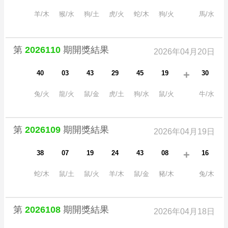
羊/木
猴/水
狗/土
虎/火
蛇/木
狗/火
馬/水
第
2026110
期開獎結果
2026年04月20日
+
40
03
43
29
45
19
30
兔/火
龍/火
鼠/金
虎/土
狗/水
鼠/火
牛/水
第
2026109
期開獎結果
2026年04月19日
+
38
07
19
24
43
08
16
蛇/木
鼠/土
鼠/火
羊/木
鼠/金
豬/木
兔/木
第
2026108
期開獎結果
2026年04月18日