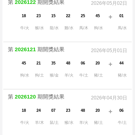
第
2026122
期開獎結果
2026年05月02日
+
18
23
15
22
25
45
01
牛/火
猴/水
龍/水
雞/水
馬/木
狗/水
馬/水
第
2026121
期開獎結果
2026年05月01日
+
45
21
35
48
06
20
44
狗/水
狗/土
猴/金
羊/火
牛/土
豬/土
豬/水
第
2026120
期開獎結果
2026年04月30日
+
18
24
07
23
48
20
06
牛/火
羊/木
鼠/土
猴/水
羊/火
豬/土
牛/土