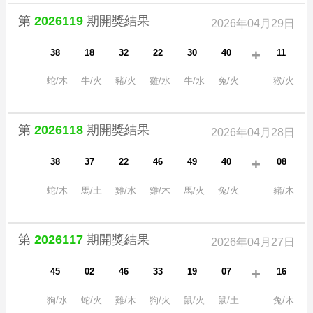
第
2026119
期開獎結果
2026年04月29日
+
38
18
32
22
30
40
11
蛇/木
牛/火
豬/火
雞/水
牛/水
兔/火
猴/火
第
2026118
期開獎結果
2026年04月28日
+
38
37
22
46
49
40
08
蛇/木
馬/土
雞/水
雞/木
馬/火
兔/火
豬/木
第
2026117
期開獎結果
2026年04月27日
+
45
02
46
33
19
07
16
狗/水
蛇/火
雞/木
狗/火
鼠/火
鼠/土
兔/木