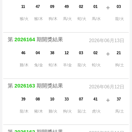
+
11
47
09
49
02
01
03
猴/火
猴/木
狗/木
馬/火
蛇/火
馬/水
龍/火
第
2026164
期開獎結果
2026年06月13日
+
46
04
38
12
03
02
21
雞/木
兔/金
蛇/木
羊/金
龍/火
蛇/火
狗/土
第
2026163
期開獎結果
2026年06月12日
+
39
08
10
33
07
41
37
龍/木
豬/木
雞/火
狗/火
鼠/土
虎/火
馬/土
第
2026162
期開獎結果