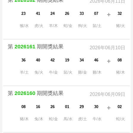
2026年06月11日
+
23
41
24
26
33
07
32
猴/水
虎/火
羊/木
蛇/金
狗/火
鼠/土
豬/火
第
2026161
期開獎結果
2026年06月10日
+
36
40
42
19
34
46
08
羊/土
兔/火
牛/金
鼠/火
雞/金
雞/木
豬/木
第
2026160
期開獎結果
2026年06月09日
+
08
16
26
01
29
30
02
豬/木
兔/木
蛇/金
馬/水
虎/土
牛/水
蛇/火