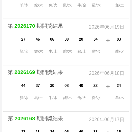
羊/木
蛇/木
兔/火
鼠/水
牛/金
雞/木
兔/土
第
2026170
期開獎結果
2026年06月19日
+
27
46
06
38
20
34
03
龍/金
雞/木
牛/土
蛇/木
豬/土
雞/金
龍/火
第
2026169
期開獎結果
2026年06月18日
+
44
37
30
08
40
22
24
豬/水
馬/土
牛/水
豬/木
兔/火
雞/水
羊/木
第
2026168
期開獎結果
2026年06月17日
27
11
24
05
40
33
15