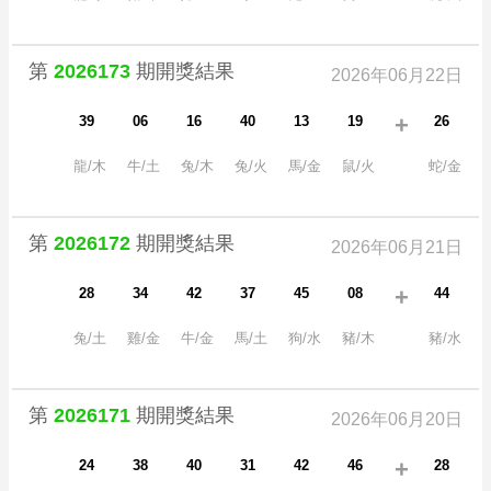
第
2026173
期開獎結果
2026年06月22日
+
39
06
16
40
13
19
26
龍/木
牛/土
兔/木
兔/火
馬/金
鼠/火
蛇/金
第
2026172
期開獎結果
2026年06月21日
+
28
34
42
37
45
08
44
兔/土
雞/金
牛/金
馬/土
狗/水
豬/木
豬/水
第
2026171
期開獎結果
2026年06月20日
+
24
38
40
31
42
46
28